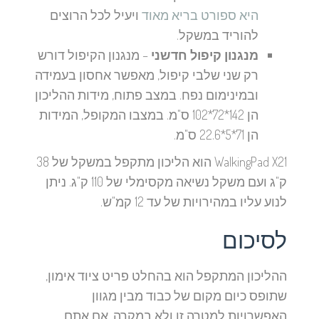
היא ספורט בריא מאוד
ויעיל לכל הרוצים
להוריד במשקל.
מנגנון קיפול חדשני
– מנגנון הקיפול דורש
רק שני שלבי קיפול, מאפשר אחסון בעמידה
ובמינימום נפח. במצב פתוח, מידות ההליכון
הן 142*72*102 ס"מ. במצבו המקופל, המידות
הן 71*5*22.6 ס"מ.
WalkingPad X21 הוא הליכון מתקפל במשקל של 38
ק"ג ועם משקל נשיאה מקסימלי של 110 ק"ג. ניתן
לנוע עליו במהירויות של עד 12 קמ"ש.
לסיכום
ההליכון המתקפל הוא בהחלט פריט ציוד אימון,
שתופס כיום מקום של כבוד מבין מגוון
האפשרויות למטרה זו ולא במקרה. אם אתם