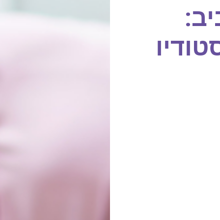
ב:
טודיו