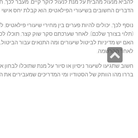
להביא מנעול מהבית על מנת לנעול לוקר קיים. מעבר לכך,
הדברים החשובים בשיעורי הפילאטיס, הוא קבלת יחס אישי 
נוסף לכך, יכולים להיות פערים בין מחירי שיעורי פילאטיס,
(תלוי בצורך שלכם). לאחר שערכתם סקר שוק קצר, תוכלו לסנ
האם יש מדיניות לביטול שיעורים ומה התנאים עבור הביטול, 
לאחר ההרשמה.
גלילה
לראש
חשוב שתגיעו לשיעור ניסיון או סיור על מנת שתוכלו לבחון
העמוד
בררו מהו הוותק של הסטודיו ומי המדריכים שמעבירים את 
ספורטאים, זקוקים לפילאטיס שיקומי או רקדנים, בדקו אם הס
השיעורים נחשבים ומומלצים בתחום, האם יש להם הדרכה מתא
לידה ובהריון) ומה סגנון ההדרכה שלהם.
אחרי שביררתם ובדקתם בנוגע לסטודיו פילאטיס בתל אביב, 