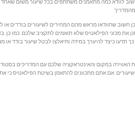
 חשוב לוודא כמה מתאמנים משתתפים בכל שיעור משום שאחד
מהמדריך.
 לכן חשוב שתוודאו מראש מהם המחירים לשיעורים בודדים או למ
ן את מכוני הפילאטיס שלא תואמים לתקציב שלכם. כמו כן, בד
כך תדעו כיצד להיערך במידה ותיאלצו לבטל שיעור בודד או מנו
 את האווירה במקום והאינטראקציה שלכם עם המדריכים בסטודיו
השיעורים. אם אתם מתכוונים להתאמן בשיטת הפילאטיס כי את
טודיו בו בחרתם בעל ניסיון בפילאטיס שיקומי. בררו אם מדרי
ימה (בייחוד למי שמעוניין בפילאטיס שיקומי או פילאטיס ל
תוכלו לראות מי מהם עונה על הדרישות שלכם. כל שנותר לכם