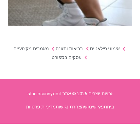
אימוני פילאטיס
בריאות ותזונה
מאמרים מקצועיים
עסקים בספורט
זכויות יוצרים 2026 © אתר studiosunny.co.il
בית
תנאי שימוש
הצהרת נגישות
מדיניות פרטיות